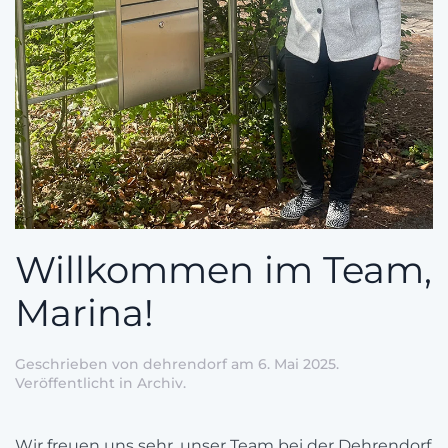
Willkommen im Team,
Marina!
Geschrieben von
dehrendorf
am
6. Mai 2025
.
Veröffentlicht in
Archiv
.
Wir freuen uns sehr, unser Team bei der Dehrendorf